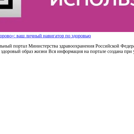
орово»: ваш личный навигатор по здоровью
альный портал Министерства здравоохранения Российской Федерац
и здоровый образ жизни Вся информация на портале создана при