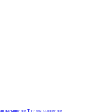
для наставников
Тест для кадровиков