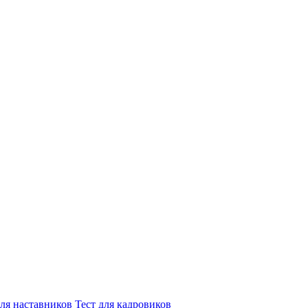
для наставников
Тест для кадровиков